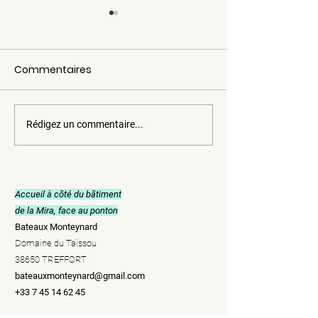
Commentaires
Passerelle de l'Hebron
Rédigez un commentaire...
Visite des gor
Monteynard
Accueil à côté du bâtiment
de la Mira, face au ponton
Bateaux Monteynard
Domaine du Taïssou
38650 TREFFORT
bateauxmonteynard@gmail.com
+33 7 45 14 62 45